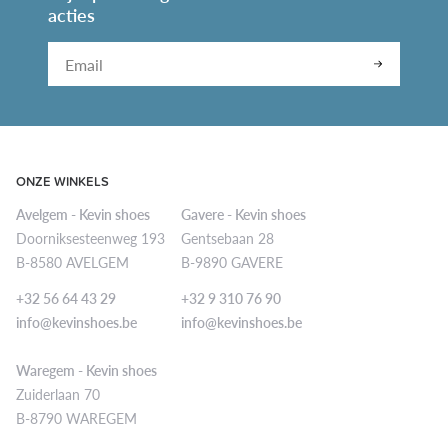
acties
Leave
this
field
blank
ONZE WINKELS
Avelgem - Kevin shoes
Gavere - Kevin shoes
Doorniksesteenweg 193
Gentsebaan 28
B-8580 AVELGEM
B-9890 GAVERE
+32 56 64 43 29
+32 9 310 76 90
info@kevinshoes.be
info@kevinshoes.be
Waregem - Kevin shoes
Zuiderlaan 70
B-8790 WAREGEM