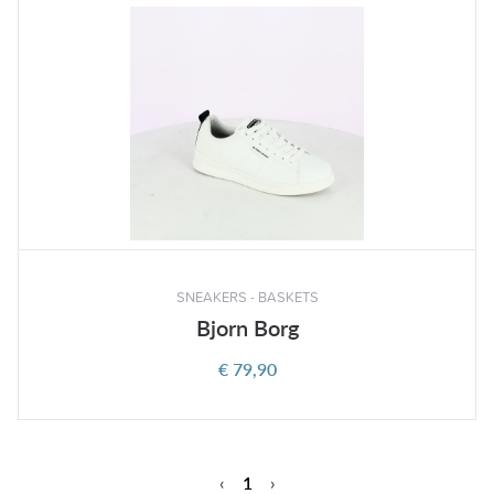
SNEAKERS - BASKETS
Bjorn Borg
€ 79,90
‹
1
›