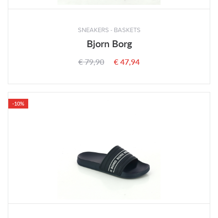
SNEAKERS - BASKETS
Bjorn Borg
€ 79,90
€ 47,94
-10%