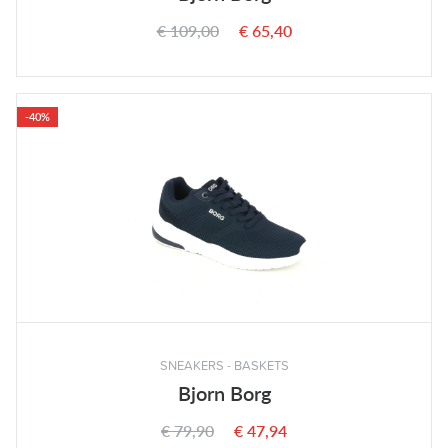
€ 109,00
€ 65,40
-40%
SNEAKERS - BASKETS
Bjorn Borg
€ 79,90
€ 47,94