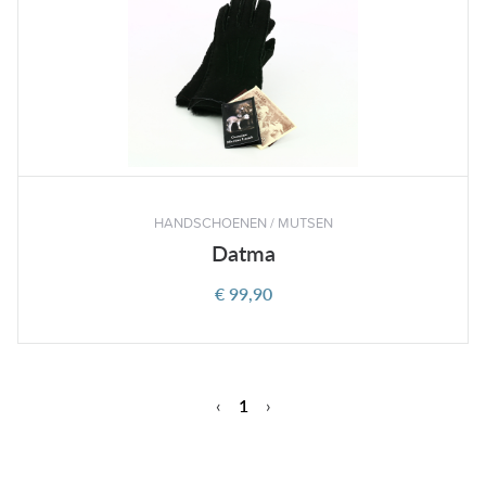
HANDSCHOENEN / MUTSEN
Datma
€ 99,90
‹
1
›