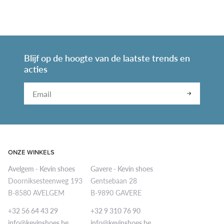
Blijf op de hoogte van de laatste trends en
acties
Leave
this
field
blank
ONZE WINKELS
Avelgem - Kevin shoes
Gavere - Kevin shoes
Doorniksesteenweg 193
Gentsebaan 28
B-8580 AVELGEM
B-9890 GAVERE
+32 56 64 43 29
+32 9 310 76 90
info@kevinshoes.be
info@kevinshoes.be